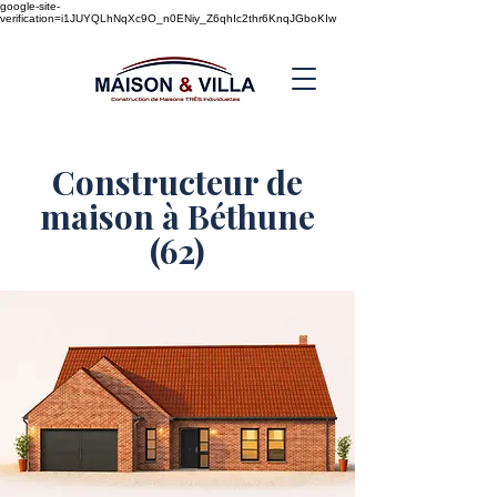
google-site-
verification=i1JUYQLhNqXc9O_n0ENiy_Z6qhIc2thr6KnqJGboKIw
Constructeur de
maison à Béthune
(62)