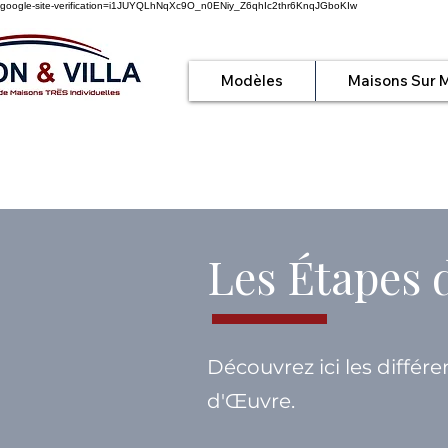
google-site-verification=i1JUYQLhNqXc9O_n0ENiy_Z6qhIc2thr6KnqJGboKIw
Modèles
Maisons Sur 
Les Étapes 
Découvrez ici les différ
d'Œuvre.