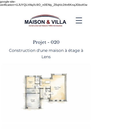
google-site-
verification=i1JUYQLhNqXc9O_n0ENiy_Z6qhIc2thr6KnqJGboKIw
Projet - 020
Construction d'une maison à étage à
Lens