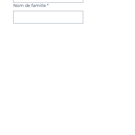
Nom de famille
*
Numéro de téléphone
*
Nom du Modèle ou N° Avant-
Projet
*
E‑mail
*
Avez vous déjà un 
terrain ?
Vous cherchez une 
parcelle ?
Vous souhaitez adapter 
ce modèle ?