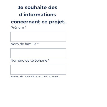
Je souhaite des 
d'informations 
concernant ce projet.
Prénom
*
Nom de famille
*
Numéro de téléphone
*
Nom du Modèle ou N° Avant-
Projet
*
E‑mail
*