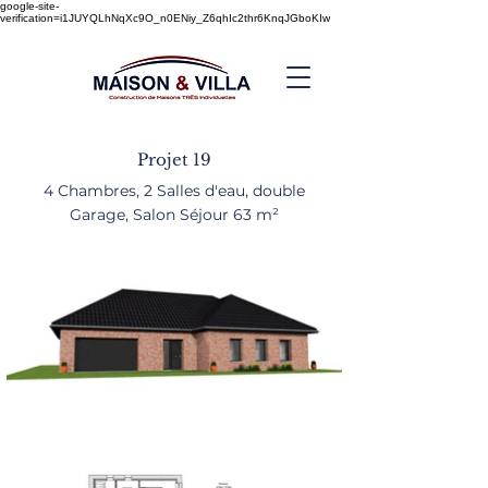
google-site-
verification=i1JUYQLhNqXc9O_n0ENiy_Z6qhIc2thr6KnqJGboKIw
Projet 19
4 Chambres, 2 Salles d'eau, double
Garage, Salon Séjour 63 m²